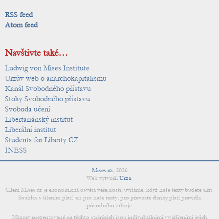
RSS feed
Atom feed
Navštivte také…
Ludwig von Mises Institute
Urzův web o anarchokapitalismu
Kanál Svobodného přístavu
Stoky Svobodného přístavu
Svoboda učení
Libertariánský institut
Liberální institut
Students for Liberty CZ
INESS
Mises.cz
,
2026
Web vytvořil
Urza
.
Cílem Mises.cz je ekonomická osvěta veřejnosti; uvítáme, když naše texty budete šířit.
Souhlas s šířením platí jen pro naše texty; pro převzaté články platí pravidla
původního zdroje.
Názory prezentované na těchto stránkách jsou individuálními vyjádřeními jejich