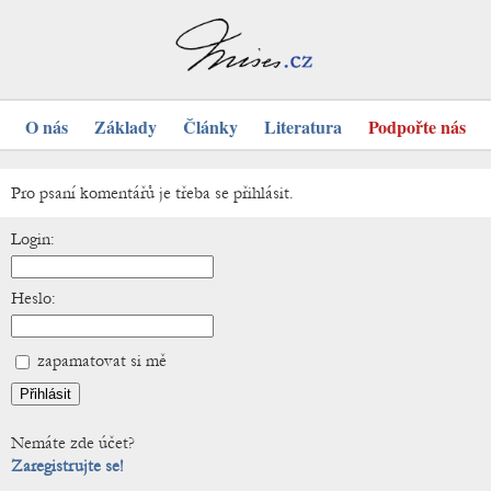
O nás
Základy
Články
Literatura
Podpořte nás
Pro psaní komentářů je třeba se přihlásit.
Login:
Heslo:
zapamatovat si mě
Nemáte zde účet?
Zaregistrujte se!