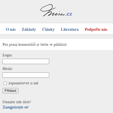
O nás
Základy
Články
Literatura
Podpořte nás
Pro psaní komentářů je třeba se přihlásit.
Login:
Heslo:
zapamatovat si mě
Nemáte zde účet?
Zaregistrujte se!