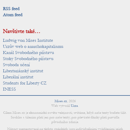
RSS feed
Atom feed
Navštivte také…
Ludwig von Mises Institute
Urzův web o anarchokapitalismu
Kanál Svobodného přístavu
Stoky Svobodného přístavu
Svoboda učení
Libertariánský institut
Liberální institut
Students for Liberty CZ
INESS
Mises.cz
,
2026
Web vytvořil
Urza
.
Cílem Mises.cz je ekonomická osvěta veřejnosti; uvítáme, když naše texty budete šířit.
Souhlas s šířením platí jen pro naše texty; pro převzaté články platí pravidla
původního zdroje.
Názory prezentované na těchto stránkách jsou individuálními vyjádřeními jejich