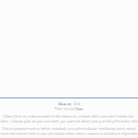
Mises.cz
,
2026
Web vytvořil
Urza
.
Cílem Mises.cz je ekonomická osvěta veřejnosti; uvítáme, když naše texty budete šířit.
uhlas s šířením platí jen pro naše texty; pro převzaté články platí pravidla původního zdro
Názory prezentované na těchto stránkách jsou individuálními vyjádřeními jejich autorů.
vozovatel tohoto webu k nim nevyjadřuje žádný názor a nenese za ně žádnou odpovědn