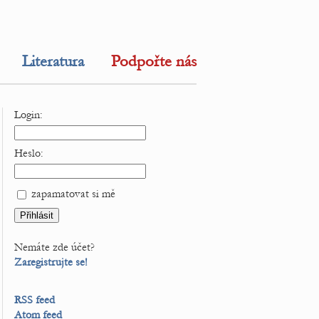
Literatura
Podpořte nás
Login:
Heslo:
zapamatovat si mě
Nemáte zde účet?
Zaregistrujte se!
RSS feed
Atom feed