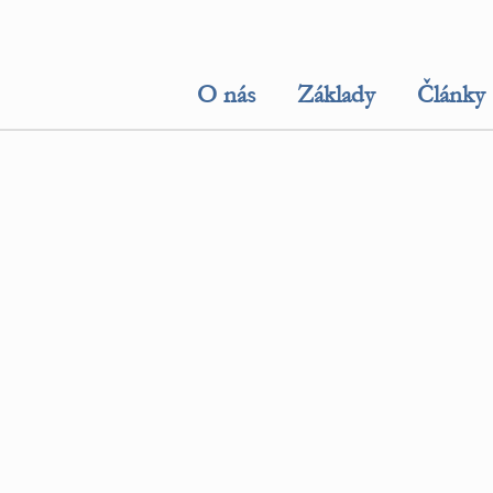
O nás
Základy
Články