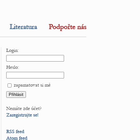
Literatura
Podpořte nás
Login:
Heslo:
zapamatovat si mě
Nemáte zde účet?
Zaregistrujte se!
RSS feed
Atom feed