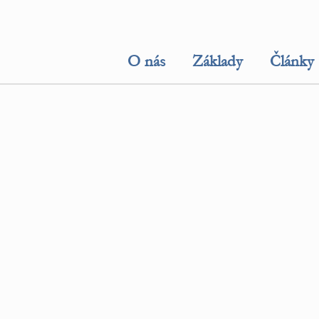
O nás
Základy
Články