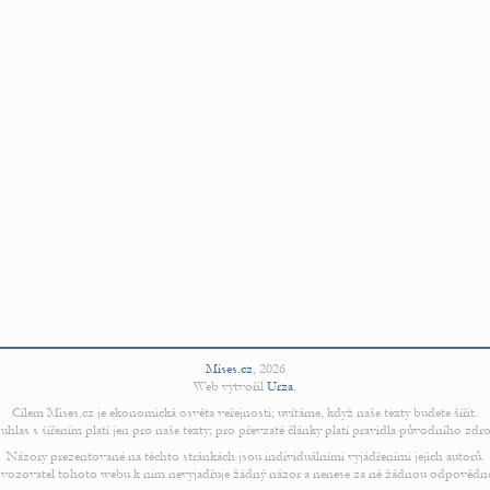
Mises.cz
,
2026
Web vytvořil
Urza
.
Cílem Mises.cz je ekonomická osvěta veřejnosti; uvítáme, když naše texty budete šířit.
uhlas s šířením platí jen pro naše texty; pro převzaté články platí pravidla původního zdro
Názory prezentované na těchto stránkách jsou individuálními vyjádřeními jejich autorů.
vozovatel tohoto webu k nim nevyjadřuje žádný názor a nenese za ně žádnou odpovědn