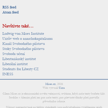
RSS feed
Atom feed
Navštivte také…
Ludwig von Mises Institute
Urzův web o anarchokapitalismu
Kanál Svobodného přístavu
Stoky Svobodného přístavu
Svoboda učení
Libertariánský institut
Liberální institut
Students for Liberty CZ
INESS
Mises.cz
,
2026
Web vytvořil
Urza
.
Cílem Mises.cz je ekonomická osvěta veřejnosti; uvítáme, když naše texty budete šířit.
Souhlas s šířením platí jen pro naše texty; pro převzaté články platí pravidla
původního zdroje.
Názory prezentované na těchto stránkách jsou individuálními vyjádřeními jejich