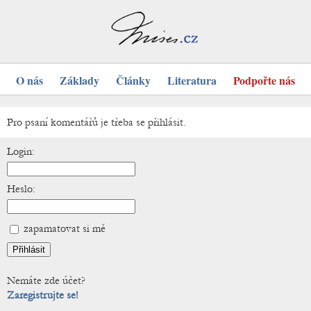
O nás
Základy
Články
Literatura
Podpořte nás
Pro psaní komentářů je třeba se přihlásit.
Login:
Heslo:
zapamatovat si mě
Nemáte zde účet?
Zaregistrujte se!