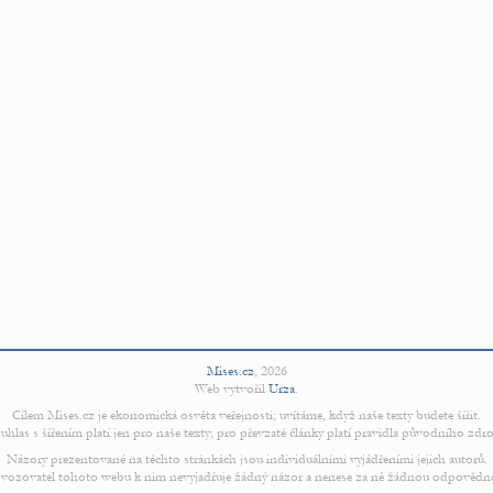
Mises.cz
,
2026
Web vytvořil
Urza
.
Cílem Mises.cz je ekonomická osvěta veřejnosti; uvítáme, když naše texty budete šířit.
uhlas s šířením platí jen pro naše texty; pro převzaté články platí pravidla původního zdro
Názory prezentované na těchto stránkách jsou individuálními vyjádřeními jejich autorů.
vozovatel tohoto webu k nim nevyjadřuje žádný názor a nenese za ně žádnou odpovědn