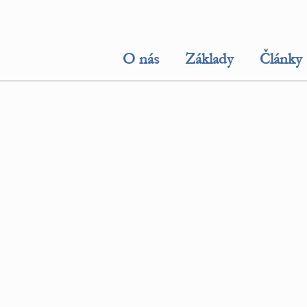
O nás
Základy
Články