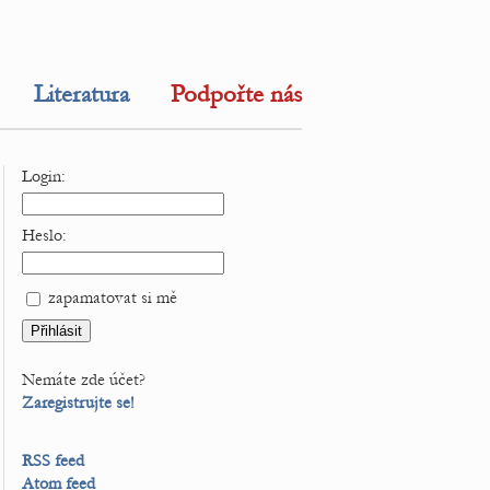
Literatura
Podpořte nás
Login:
Heslo:
zapamatovat si mě
Nemáte zde účet?
Zaregistrujte se!
RSS feed
Atom feed