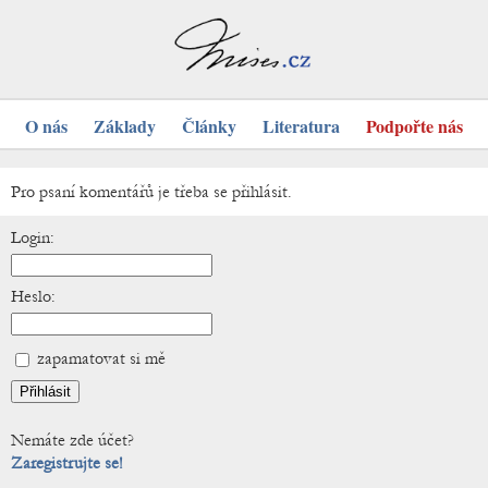
O nás
Základy
Články
Literatura
Podpořte nás
Pro psaní komentářů je třeba se přihlásit.
Login:
Heslo:
zapamatovat si mě
Nemáte zde účet?
Zaregistrujte se!