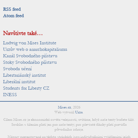
RSS feed
Atom feed
Navštivte také…
Ludwig von Mises Institute
Urzův web o anarchokapitalismu
Kanál Svobodného přístavu
Stoky Svobodného přístavu
Svoboda učení
Libertariánský institut
Liberální institut
Students for Liberty CZ
INESS
Mises.cz
,
2026
Web vytvořil
Urza
.
Cílem Mises.cz je ekonomická osvěta veřejnosti; uvítáme, když naše texty budete šířit.
Souhlas s šířením platí jen pro naše texty; pro převzaté články platí pravidla
původního zdroje.
Názory prezentované na těchto stránkách jsou individuálními vyjádřeními jejich