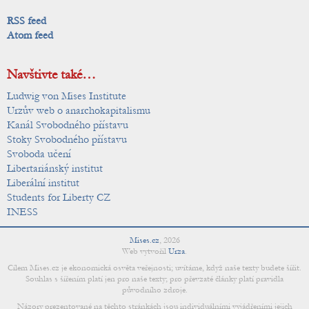
RSS feed
Atom feed
Navštivte také…
Ludwig von Mises Institute
Urzův web o anarchokapitalismu
Kanál Svobodného přístavu
Stoky Svobodného přístavu
Svoboda učení
Libertariánský institut
Liberální institut
Students for Liberty CZ
INESS
Mises.cz
,
2026
Web vytvořil
Urza
.
Cílem Mises.cz je ekonomická osvěta veřejnosti; uvítáme, když naše texty budete šířit.
Souhlas s šířením platí jen pro naše texty; pro převzaté články platí pravidla
původního zdroje.
Názory prezentované na těchto stránkách jsou individuálními vyjádřeními jejich