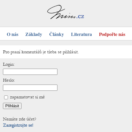
O nás
Základy
Články
Literatura
Podpořte nás
Pro psaní komentářů je třeba se přihlásit.
Login:
Heslo:
zapamatovat si mě
Nemáte zde účet?
Zaregistrujte se!