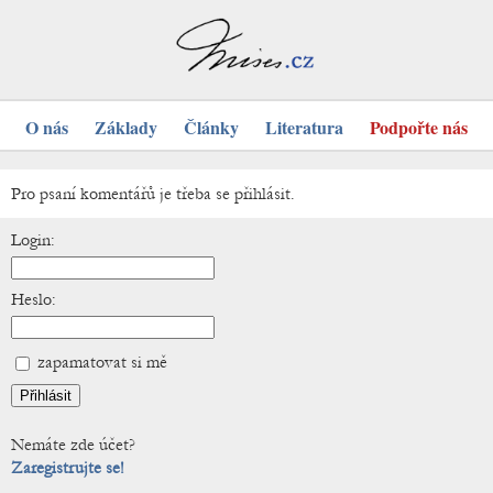
O nás
Základy
Články
Literatura
Podpořte nás
Pro psaní komentářů je třeba se přihlásit.
Login:
Heslo:
zapamatovat si mě
Nemáte zde účet?
Zaregistrujte se!