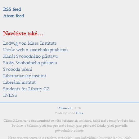
RSS feed
Atom feed
Navštivte také…
Ludwig von Mises Institute
Urzův web o anarchokapitalismu
Kanál Svobodného přístavu
Stoky Svobodného přístavu
Svoboda učení
Libertariánský institut
Liberální institut
Students for Liberty CZ
INESS
Mises.cz
,
2026
Web vytvořil
Urza
.
Cílem Mises.cz je ekonomická osvěta veřejnosti; uvítáme, když naše texty budete šířit.
Souhlas s šířením platí jen pro naše texty; pro převzaté články platí pravidla
původního zdroje.
Názory prezentované na těchto stránkách jsou individuálními vyjádřeními jejich