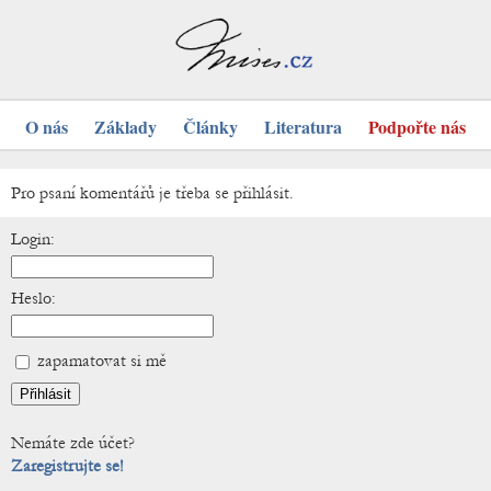
O nás
Základy
Články
Literatura
Podpořte nás
Pro psaní komentářů je třeba se přihlásit.
Login:
Heslo:
zapamatovat si mě
Nemáte zde účet?
Zaregistrujte se!