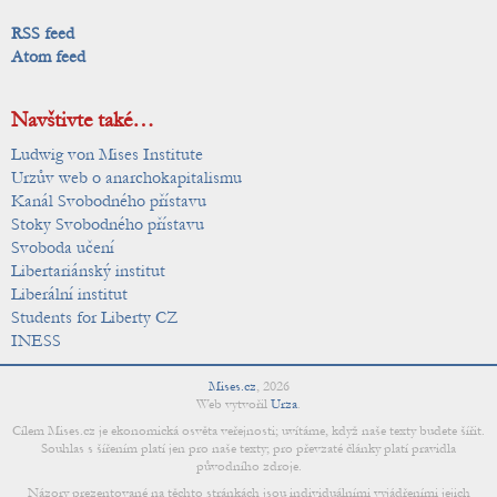
RSS feed
Atom feed
Navštivte také…
Ludwig von Mises Institute
Urzův web o anarchokapitalismu
Kanál Svobodného přístavu
Stoky Svobodného přístavu
Svoboda učení
Libertariánský institut
Liberální institut
Students for Liberty CZ
INESS
Mises.cz
,
2026
Web vytvořil
Urza
.
Cílem Mises.cz je ekonomická osvěta veřejnosti; uvítáme, když naše texty budete šířit.
Souhlas s šířením platí jen pro naše texty; pro převzaté články platí pravidla
původního zdroje.
Názory prezentované na těchto stránkách jsou individuálními vyjádřeními jejich