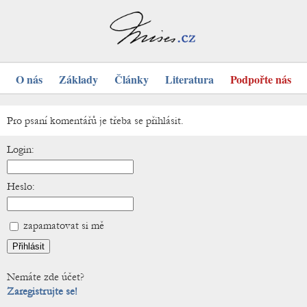
O nás
Základy
Články
Literatura
Podpořte nás
Pro psaní komentářů je třeba se přihlásit.
Login:
Heslo:
zapamatovat si mě
Nemáte zde účet?
Zaregistrujte se!