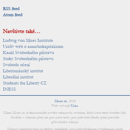
RSS feed
Atom feed
Navštivte také…
Ludwig von Mises Institute
Urzův web o anarchokapitalismu
Kanál Svobodného přístavu
Stoky Svobodného přístavu
Svoboda učení
Libertariánský institut
Liberální institut
Students for Liberty CZ
INESS
Mises.cz
,
2026
Web vytvořil
Urza
.
Cílem Mises.cz je ekonomická osvěta veřejnosti; uvítáme, když naše texty budete šířit.
Souhlas s šířením platí jen pro naše texty; pro převzaté články platí pravidla
původního zdroje.
Názory prezentované na těchto stránkách jsou individuálními vyjádřeními jejich