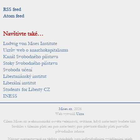
RSS feed
Atom feed
Navštivte také…
Ludwig von Mises Institute
Urzův web o anarchokapitalismu
Kanál Svobodného přístavu
Stoky Svobodného přístavu
Svoboda učení
Libertariánský institut
Liberální institut
Students for Liberty CZ
INESS
Mises.cz
,
2026
Web vytvořil
Urza
.
Cílem Mises.cz je ekonomická osvěta veřejnosti; uvítáme, když naše texty budete šířit.
Souhlas s šířením platí jen pro naše texty; pro převzaté články platí pravidla
původního zdroje.
Názory prezentované na těchto stránkách jsou individuálními vyjádřeními jejich