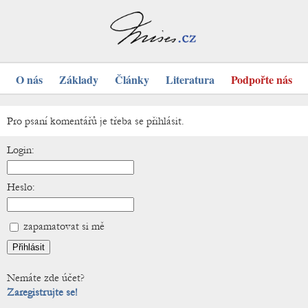
O nás
Základy
Články
Literatura
Podpořte nás
Pro psaní komentářů je třeba se přihlásit.
Login:
Heslo:
zapamatovat si mě
Nemáte zde účet?
Zaregistrujte se!