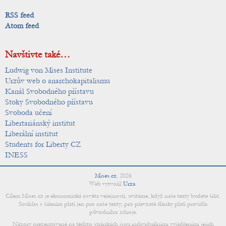
RSS feed
Atom feed
Navštivte také…
Ludwig von Mises Institute
Urzův web o anarchokapitalismu
Kanál Svobodného přístavu
Stoky Svobodného přístavu
Svoboda učení
Libertariánský institut
Liberální institut
Students for Liberty CZ
INESS
Mises.cz
,
2026
Web vytvořil
Urza
.
Cílem Mises.cz je ekonomická osvěta veřejnosti; uvítáme, když naše texty budete šířit.
Souhlas s šířením platí jen pro naše texty; pro převzaté články platí pravidla
původního zdroje.
Názory prezentované na těchto stránkách jsou individuálními vyjádřeními jejich