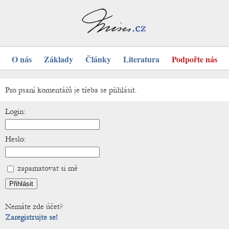
O nás
Základy
Články
Literatura
Podpořte nás
Pro psaní komentářů je třeba se přihlásit.
Login:
Heslo:
zapamatovat si mě
Nemáte zde účet?
Zaregistrujte se!