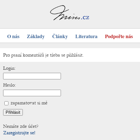
O nás
Základy
Články
Literatura
Podpořte nás
Pro psaní komentářů je třeba se přihlásit.
Login:
Heslo:
zapamatovat si mě
Nemáte zde účet?
Zaregistrujte se!