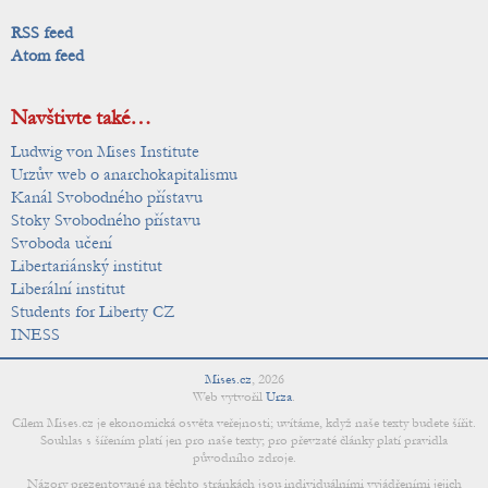
RSS feed
Atom feed
Navštivte také…
Ludwig von Mises Institute
Urzův web o anarchokapitalismu
Kanál Svobodného přístavu
Stoky Svobodného přístavu
Svoboda učení
Libertariánský institut
Liberální institut
Students for Liberty CZ
INESS
Mises.cz
,
2026
Web vytvořil
Urza
.
Cílem Mises.cz je ekonomická osvěta veřejnosti; uvítáme, když naše texty budete šířit.
Souhlas s šířením platí jen pro naše texty; pro převzaté články platí pravidla
původního zdroje.
Názory prezentované na těchto stránkách jsou individuálními vyjádřeními jejich