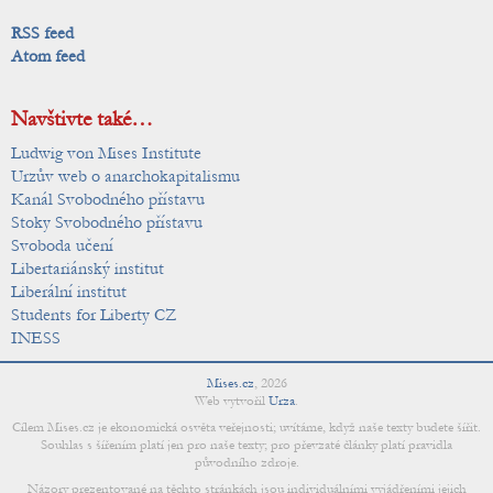
RSS feed
Atom feed
Navštivte také…
Ludwig von Mises Institute
Urzův web o anarchokapitalismu
Kanál Svobodného přístavu
Stoky Svobodného přístavu
Svoboda učení
Libertariánský institut
Liberální institut
Students for Liberty CZ
INESS
Mises.cz
,
2026
Web vytvořil
Urza
.
Cílem Mises.cz je ekonomická osvěta veřejnosti; uvítáme, když naše texty budete šířit.
Souhlas s šířením platí jen pro naše texty; pro převzaté články platí pravidla
původního zdroje.
Názory prezentované na těchto stránkách jsou individuálními vyjádřeními jejich