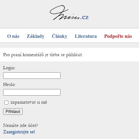
O nás
Základy
Články
Literatura
Podpořte nás
Pro psaní komentářů je třeba se přihlásit.
Login:
Heslo:
zapamatovat si mě
Nemáte zde účet?
Zaregistrujte se!