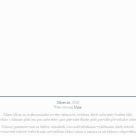
Mises.cz
,
2026
Web vytvořil
Urza
.
Cílem Mises.cz je ekonomická osvěta veřejnosti; uvítáme, když naše texty budete šířit.
uhlas s šířením platí jen pro naše texty; pro převzaté články platí pravidla původního zdro
Názory prezentované na těchto stránkách jsou individuálními vyjádřeními jejich autorů.
vozovatel tohoto webu k nim nevyjadřuje žádný názor a nenese za ně žádnou odpovědn