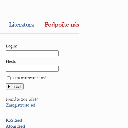
Literatura
Podpořte nás
Login:
Heslo:
zapamatovat si mě
Nemáte zde účet?
Zaregistrujte se!
RSS feed
Atom feed