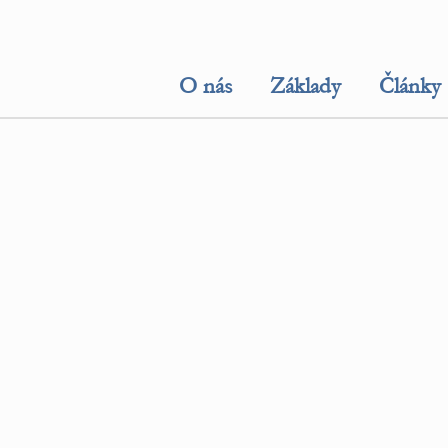
O nás
Základy
Články