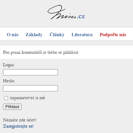
O nás
Základy
Články
Literatura
Podpořte nás
Pro psaní komentářů je třeba se přihlásit.
Login:
Heslo:
zapamatovat si mě
Nemáte zde účet?
Zaregistrujte se!