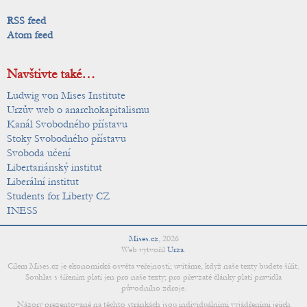
RSS feed
Atom feed
Navštivte také…
Ludwig von Mises Institute
Urzův web o anarchokapitalismu
Kanál Svobodného přístavu
Stoky Svobodného přístavu
Svoboda učení
Libertariánský institut
Liberální institut
Students for Liberty CZ
INESS
Mises.cz
,
2026
Web vytvořil
Urza
.
Cílem Mises.cz je ekonomická osvěta veřejnosti; uvítáme, když naše texty budete šířit.
Souhlas s šířením platí jen pro naše texty; pro převzaté články platí pravidla
původního zdroje.
Názory prezentované na těchto stránkách jsou individuálními vyjádřeními jejich