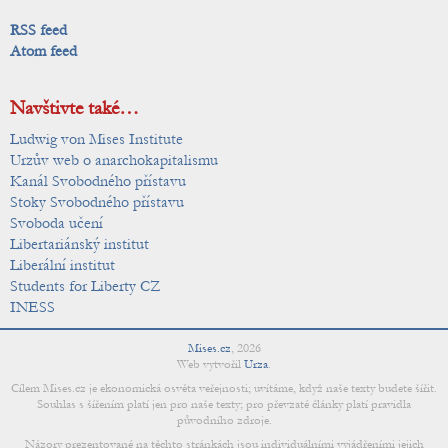
RSS feed
Atom feed
Navštivte také…
Ludwig von Mises Institute
Urzův web o anarchokapitalismu
Kanál Svobodného přístavu
Stoky Svobodného přístavu
Svoboda učení
Libertariánský institut
Liberální institut
Students for Liberty CZ
INESS
Mises.cz
,
2026
Web vytvořil
Urza
.
Cílem Mises.cz je ekonomická osvěta veřejnosti; uvítáme, když naše texty budete šířit.
Souhlas s šířením platí jen pro naše texty; pro převzaté články platí pravidla
původního zdroje.
Názory prezentované na těchto stránkách jsou individuálními vyjádřeními jejich