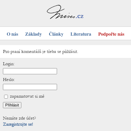
O nás
Základy
Články
Literatura
Podpořte nás
Pro psaní komentářů je třeba se přihlásit.
Login:
Heslo:
zapamatovat si mě
Nemáte zde účet?
Zaregistrujte se!