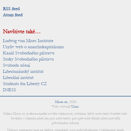
RSS feed
Atom feed
Navštivte také…
Ludwig von Mises Institute
Urzův web o anarchokapitalismu
Kanál Svobodného přístavu
Stoky Svobodného přístavu
Svoboda učení
Libertariánský institut
Liberální institut
Students for Liberty CZ
INESS
Mises.cz
,
2026
Web vytvořil
Urza
.
Cílem Mises.cz je ekonomická osvěta veřejnosti; uvítáme, když naše texty budete šířit.
Souhlas s šířením platí jen pro naše texty; pro převzaté články platí pravidla
původního zdroje.
Názory prezentované na těchto stránkách jsou individuálními vyjádřeními jejich