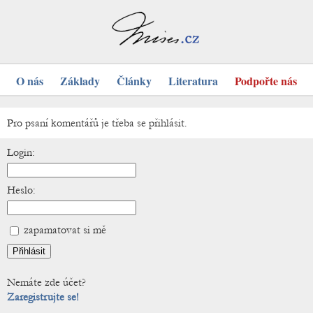
O nás
Základy
Články
Literatura
Podpořte nás
Pro psaní komentářů je třeba se přihlásit.
Login:
Heslo:
zapamatovat si mě
Nemáte zde účet?
Zaregistrujte se!