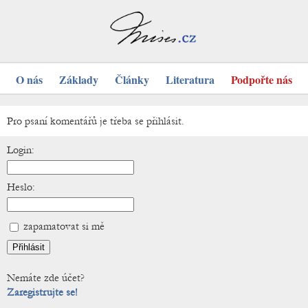
O nás
Základy
Články
Literatura
Podpořte nás
Pro psaní komentářů je třeba se přihlásit.
Login:
Heslo:
zapamatovat si mě
Nemáte zde účet?
Zaregistrujte se!