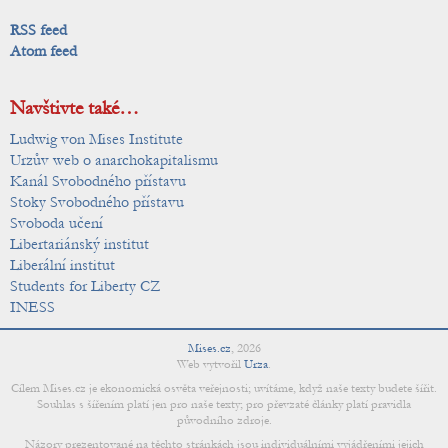
RSS feed
Atom feed
Navštivte také…
Ludwig von Mises Institute
Urzův web o anarchokapitalismu
Kanál Svobodného přístavu
Stoky Svobodného přístavu
Svoboda učení
Libertariánský institut
Liberální institut
Students for Liberty CZ
INESS
Mises.cz
,
2026
Web vytvořil
Urza
.
Cílem Mises.cz je ekonomická osvěta veřejnosti; uvítáme, když naše texty budete šířit.
Souhlas s šířením platí jen pro naše texty; pro převzaté články platí pravidla
původního zdroje.
Názory prezentované na těchto stránkách jsou individuálními vyjádřeními jejich