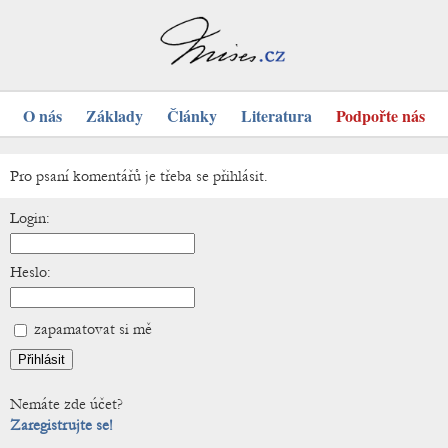
O nás
Základy
Články
Literatura
Podpořte nás
Pro psaní komentářů je třeba se přihlásit.
Login:
Heslo:
zapamatovat si mě
Nemáte zde účet?
Zaregistrujte se!