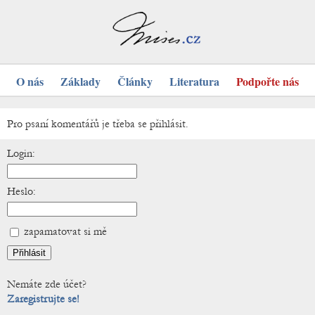
O nás
Základy
Články
Literatura
Podpořte nás
Pro psaní komentářů je třeba se přihlásit.
Login:
Heslo:
zapamatovat si mě
Nemáte zde účet?
Zaregistrujte se!