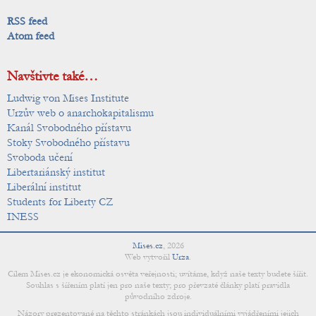
RSS feed
Atom feed
Navštivte také…
Ludwig von Mises Institute
Urzův web o anarchokapitalismu
Kanál Svobodného přístavu
Stoky Svobodného přístavu
Svoboda učení
Libertariánský institut
Liberální institut
Students for Liberty CZ
INESS
Mises.cz
,
2026
Web vytvořil
Urza
.
Cílem Mises.cz je ekonomická osvěta veřejnosti; uvítáme, když naše texty budete šířit.
Souhlas s šířením platí jen pro naše texty; pro převzaté články platí pravidla
původního zdroje.
Názory prezentované na těchto stránkách jsou individuálními vyjádřeními jejich