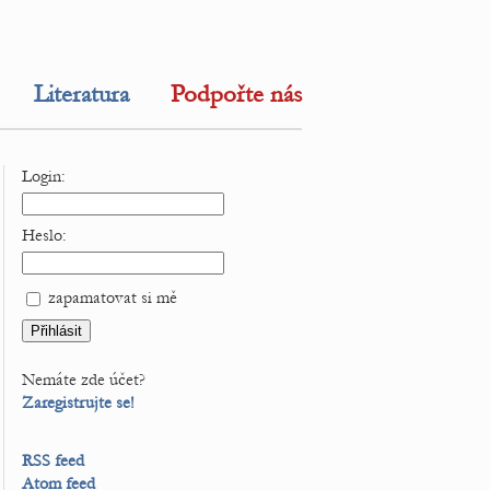
Literatura
Podpořte nás
Login:
Heslo:
zapamatovat si mě
Nemáte zde účet?
Zaregistrujte se!
RSS feed
Atom feed