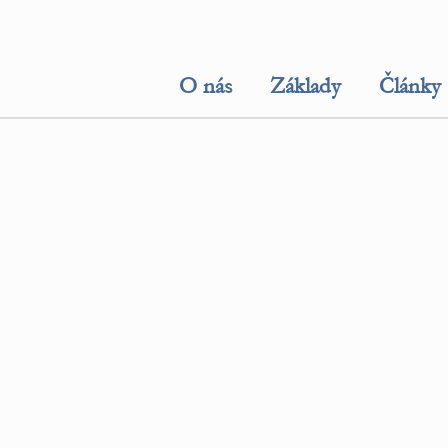
O nás
Základy
Články