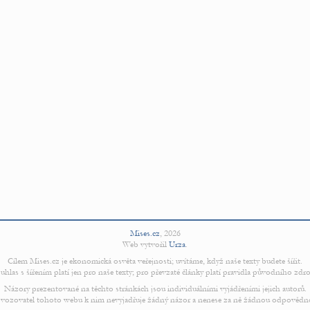
Mises.cz
,
2026
Web vytvořil
Urza
.
Cílem Mises.cz je ekonomická osvěta veřejnosti; uvítáme, když naše texty budete šířit.
uhlas s šířením platí jen pro naše texty; pro převzaté články platí pravidla původního zdro
Názory prezentované na těchto stránkách jsou individuálními vyjádřeními jejich autorů.
vozovatel tohoto webu k nim nevyjadřuje žádný názor a nenese za ně žádnou odpovědn