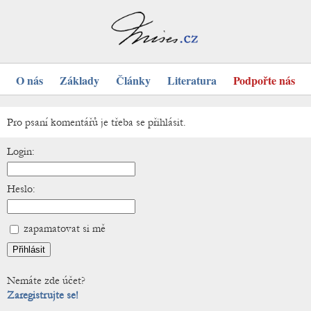
O nás
Základy
Články
Literatura
Podpořte nás
Pro psaní komentářů je třeba se přihlásit.
Login:
Heslo:
zapamatovat si mě
Nemáte zde účet?
Zaregistrujte se!