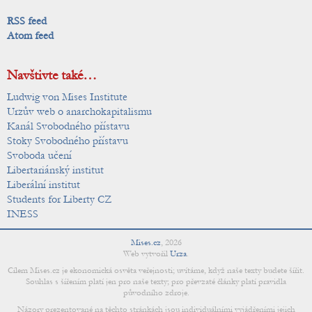
RSS feed
Atom feed
Navštivte také…
Ludwig von Mises Institute
Urzův web o anarchokapitalismu
Kanál Svobodného přístavu
Stoky Svobodného přístavu
Svoboda učení
Libertariánský institut
Liberální institut
Students for Liberty CZ
INESS
Mises.cz
,
2026
Web vytvořil
Urza
.
Cílem Mises.cz je ekonomická osvěta veřejnosti; uvítáme, když naše texty budete šířit.
Souhlas s šířením platí jen pro naše texty; pro převzaté články platí pravidla
původního zdroje.
Názory prezentované na těchto stránkách jsou individuálními vyjádřeními jejich