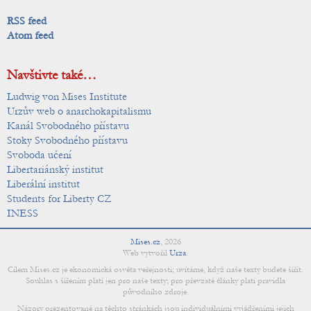
RSS feed
Atom feed
Navštivte také…
Ludwig von Mises Institute
Urzův web o anarchokapitalismu
Kanál Svobodného přístavu
Stoky Svobodného přístavu
Svoboda učení
Libertariánský institut
Liberální institut
Students for Liberty CZ
INESS
Mises.cz
,
2026
Web vytvořil
Urza
.
Cílem Mises.cz je ekonomická osvěta veřejnosti; uvítáme, když naše texty budete šířit.
Souhlas s šířením platí jen pro naše texty; pro převzaté články platí pravidla
původního zdroje.
Názory prezentované na těchto stránkách jsou individuálními vyjádřeními jejich