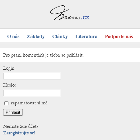
O nás
Základy
Články
Literatura
Podpořte nás
Pro psaní komentářů je třeba se přihlásit.
Login:
Heslo:
zapamatovat si mě
Nemáte zde účet?
Zaregistrujte se!