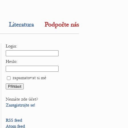
Literatura
Podpořte nás
Login:
Heslo:
zapamatovat si mě
Nemáte zde účet?
Zaregistrujte se!
RSS feed
Atom feed