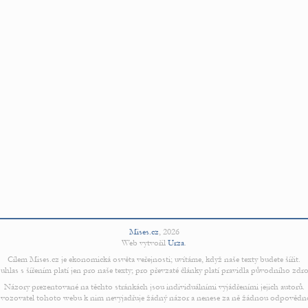
Mises.cz
,
2026
Web vytvořil
Urza
.
Cílem Mises.cz je ekonomická osvěta veřejnosti; uvítáme, když naše texty budete šířit.
uhlas s šířením platí jen pro naše texty; pro převzaté články platí pravidla původního zdro
Názory prezentované na těchto stránkách jsou individuálními vyjádřeními jejich autorů.
vozovatel tohoto webu k nim nevyjadřuje žádný názor a nenese za ně žádnou odpovědn