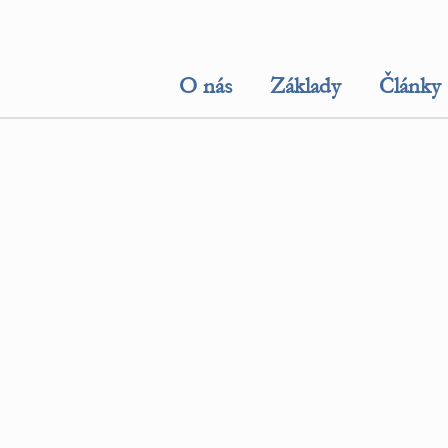
O nás
Základy
Články