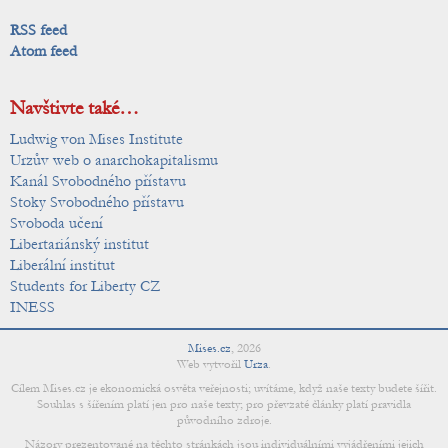
RSS feed
Atom feed
Navštivte také…
Ludwig von Mises Institute
Urzův web o anarchokapitalismu
Kanál Svobodného přístavu
Stoky Svobodného přístavu
Svoboda učení
Libertariánský institut
Liberální institut
Students for Liberty CZ
INESS
Mises.cz
,
2026
Web vytvořil
Urza
.
Cílem Mises.cz je ekonomická osvěta veřejnosti; uvítáme, když naše texty budete šířit.
Souhlas s šířením platí jen pro naše texty; pro převzaté články platí pravidla
původního zdroje.
Názory prezentované na těchto stránkách jsou individuálními vyjádřeními jejich