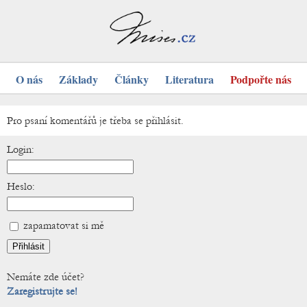
O nás
Základy
Články
Literatura
Podpořte nás
Pro psaní komentářů je třeba se přihlásit.
Login:
Heslo:
zapamatovat si mě
Nemáte zde účet?
Zaregistrujte se!