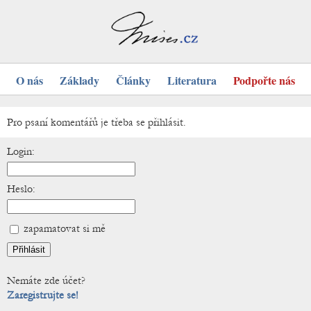
O nás
Základy
Články
Literatura
Podpořte nás
Pro psaní komentářů je třeba se přihlásit.
Login:
Heslo:
zapamatovat si mě
Nemáte zde účet?
Zaregistrujte se!