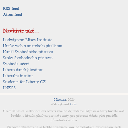
RSS feed
Atom feed
Navštivte také…
Ludwig von Mises Institute
Urzův web o anarchokapitalismu
Kanál Svobodného přístavu
Stoky Svobodného přístavu
Svoboda učení
Libertariánský institut
Liberální institut
Students for Liberty CZ
INESS
Mises.cz
,
2026
Web vytvořil
Urza
.
Cílem Mises.cz je ekonomická osvěta veřejnosti; uvítáme, když naše texty budete šířit.
Souhlas s šířením platí jen pro naše texty; pro převzaté články platí pravidla
původního zdroje.
Názory prezentované na těchto stránkách jsou individuálními vyjádřeními jejich