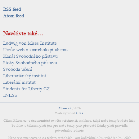
RSS feed
Atom feed
Navštivte také…
Ludwig von Mises Institute
Urzův web o anarchokapitalismu
Kanál Svobodného přístavu
Stoky Svobodného přístavu
Svoboda učení
Libertariánský institut
Liberální institut
Students for Liberty CZ
INESS
Mises.cz
,
2026
Web vytvořil
Urza
.
Cílem Mises.cz je ekonomická osvěta veřejnosti; uvítáme, když naše texty budete šířit.
Souhlas s šířením platí jen pro naše texty; pro převzaté články platí pravidla
původního zdroje.
Názory prezentované na těchto stránkách jsou individuálními vyjádřeními jejich