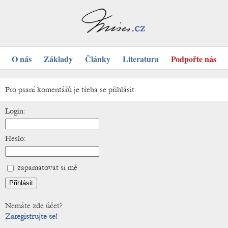
O nás
Základy
Články
Literatura
Podpořte nás
Pro psaní komentářů je třeba se přihlásit.
Login:
Heslo:
zapamatovat si mě
Nemáte zde účet?
Zaregistrujte se!