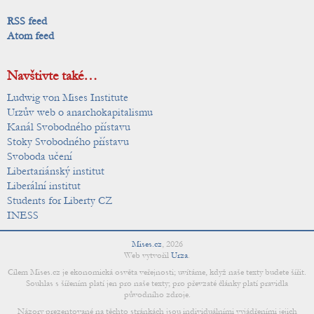
RSS feed
Atom feed
Navštivte také…
Ludwig von Mises Institute
Urzův web o anarchokapitalismu
Kanál Svobodného přístavu
Stoky Svobodného přístavu
Svoboda učení
Libertariánský institut
Liberální institut
Students for Liberty CZ
INESS
Mises.cz
,
2026
Web vytvořil
Urza
.
Cílem Mises.cz je ekonomická osvěta veřejnosti; uvítáme, když naše texty budete šířit.
Souhlas s šířením platí jen pro naše texty; pro převzaté články platí pravidla
původního zdroje.
Názory prezentované na těchto stránkách jsou individuálními vyjádřeními jejich