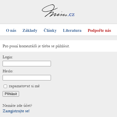
O nás
Základy
Články
Literatura
Podpořte nás
Pro psaní komentářů je třeba se přihlásit.
Login:
Heslo:
zapamatovat si mě
Nemáte zde účet?
Zaregistrujte se!