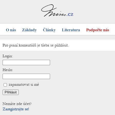
O nás
Základy
Články
Literatura
Podpořte nás
Pro psaní komentářů je třeba se přihlásit.
Login:
Heslo:
zapamatovat si mě
Nemáte zde účet?
Zaregistrujte se!