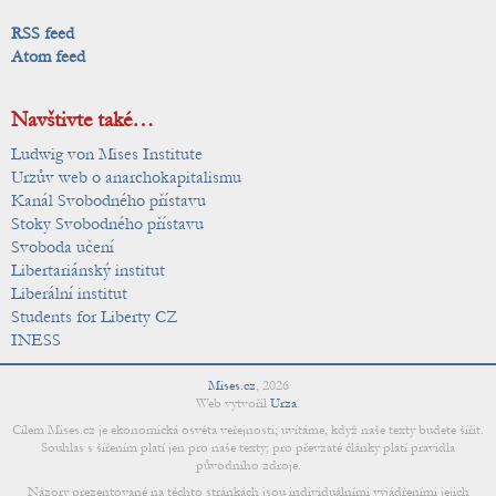
RSS feed
Atom feed
Navštivte také…
Ludwig von Mises Institute
Urzův web o anarchokapitalismu
Kanál Svobodného přístavu
Stoky Svobodného přístavu
Svoboda učení
Libertariánský institut
Liberální institut
Students for Liberty CZ
INESS
Mises.cz
,
2026
Web vytvořil
Urza
.
Cílem Mises.cz je ekonomická osvěta veřejnosti; uvítáme, když naše texty budete šířit.
Souhlas s šířením platí jen pro naše texty; pro převzaté články platí pravidla
původního zdroje.
Názory prezentované na těchto stránkách jsou individuálními vyjádřeními jejich