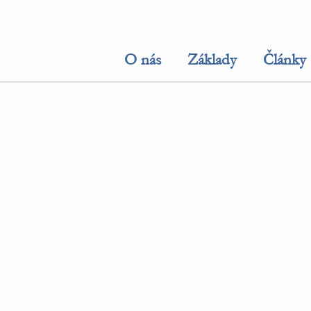
O nás
Základy
Články