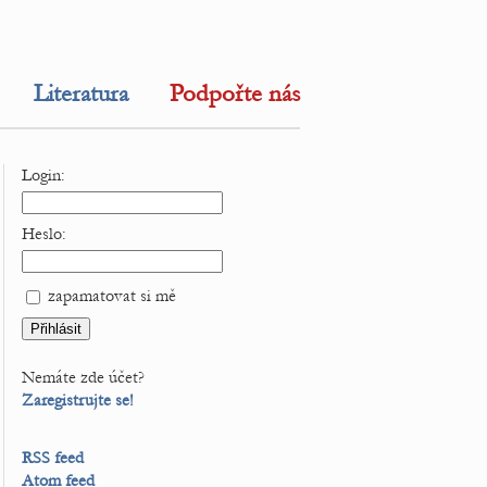
Literatura
Podpořte nás
Login:
Heslo:
zapamatovat si mě
Nemáte zde účet?
Zaregistrujte se!
RSS feed
Atom feed