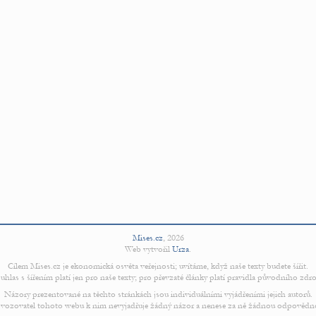
Mises.cz
,
2026
Web vytvořil
Urza
.
Cílem Mises.cz je ekonomická osvěta veřejnosti; uvítáme, když naše texty budete šířit.
uhlas s šířením platí jen pro naše texty; pro převzaté články platí pravidla původního zdro
Názory prezentované na těchto stránkách jsou individuálními vyjádřeními jejich autorů.
vozovatel tohoto webu k nim nevyjadřuje žádný názor a nenese za ně žádnou odpovědn