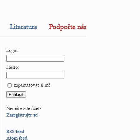
Literatura
Podpořte nás
Login:
Heslo:
zapamatovat si mě
Nemáte zde účet?
Zaregistrujte se!
RSS feed
Atom feed