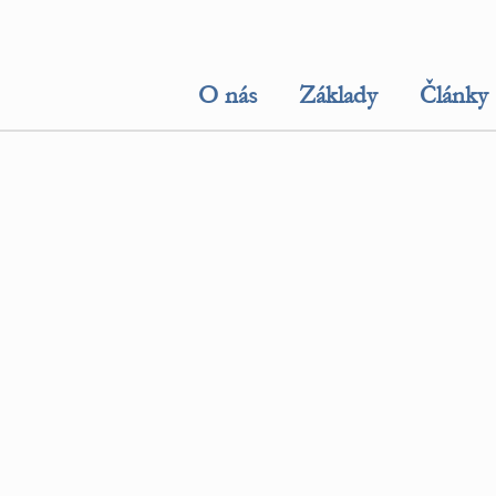
O nás
Základy
Články