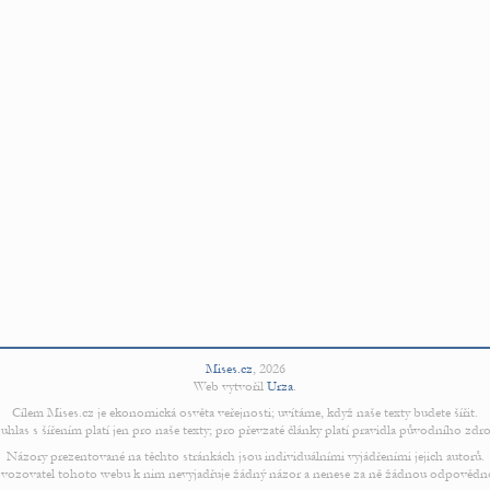
Mises.cz
,
2026
Web vytvořil
Urza
.
Cílem Mises.cz je ekonomická osvěta veřejnosti; uvítáme, když naše texty budete šířit.
uhlas s šířením platí jen pro naše texty; pro převzaté články platí pravidla původního zdro
Názory prezentované na těchto stránkách jsou individuálními vyjádřeními jejich autorů.
vozovatel tohoto webu k nim nevyjadřuje žádný názor a nenese za ně žádnou odpovědn