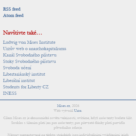
RSS feed
Atom feed
Navštivte také…
Ludwig von Mises Institute
Urzův web o anarchokapitalismu
Kanál Svobodného přístavu
Stoky Svobodného přístavu
Svoboda učení
Libertariánský institut
Liberální institut
Students for Liberty CZ
INESS
Mises.cz
,
2026
Web vytvořil
Urza
.
Cílem Mises.cz je ekonomická osvěta veřejnosti; uvítáme, když naše texty budete šířit.
Souhlas s šířením platí jen pro naše texty; pro převzaté články platí pravidla
původního zdroje.
Názory prezentované na těchto stránkách jsou individuálními vyjádřeními jejich