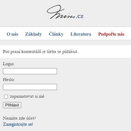
O nás
Základy
Články
Literatura
Podpořte nás
Pro psaní komentářů je třeba se přihlásit.
Login:
Heslo:
zapamatovat si mě
Nemáte zde účet?
Zaregistrujte se!