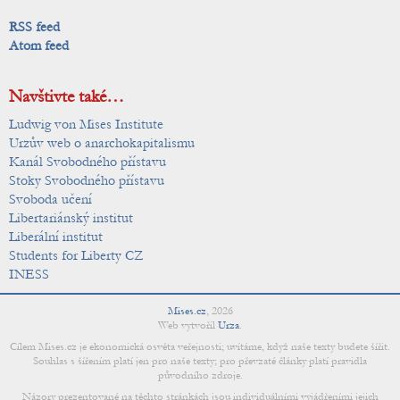
RSS feed
Atom feed
Navštivte také…
Ludwig von Mises Institute
Urzův web o anarchokapitalismu
Kanál Svobodného přístavu
Stoky Svobodného přístavu
Svoboda učení
Libertariánský institut
Liberální institut
Students for Liberty CZ
INESS
Mises.cz
,
2026
Web vytvořil
Urza
.
Cílem Mises.cz je ekonomická osvěta veřejnosti; uvítáme, když naše texty budete šířit.
Souhlas s šířením platí jen pro naše texty; pro převzaté články platí pravidla
původního zdroje.
Názory prezentované na těchto stránkách jsou individuálními vyjádřeními jejich