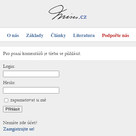
O nás
Základy
Články
Literatura
Podpořte nás
Pro psaní komentářů je třeba se přihlásit.
Login:
Heslo:
zapamatovat si mě
Nemáte zde účet?
Zaregistrujte se!