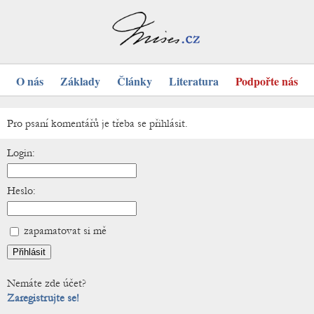
O nás
Základy
Články
Literatura
Podpořte nás
Pro psaní komentářů je třeba se přihlásit.
Login:
Heslo:
zapamatovat si mě
Nemáte zde účet?
Zaregistrujte se!