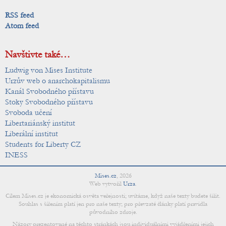
RSS feed
Atom feed
Navštivte také…
Ludwig von Mises Institute
Urzův web o anarchokapitalismu
Kanál Svobodného přístavu
Stoky Svobodného přístavu
Svoboda učení
Libertariánský institut
Liberální institut
Students for Liberty CZ
INESS
Mises.cz
,
2026
Web vytvořil
Urza
.
Cílem Mises.cz je ekonomická osvěta veřejnosti; uvítáme, když naše texty budete šířit.
Souhlas s šířením platí jen pro naše texty; pro převzaté články platí pravidla
původního zdroje.
Názory prezentované na těchto stránkách jsou individuálními vyjádřeními jejich