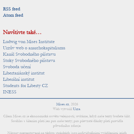
RSS feed
Atom feed
Navštivte také…
Ludwig von Mises Institute
Urzův web o anarchokapitalismu
Kanál Svobodného přístavu
Stoky Svobodného přístavu
Svoboda učení
Libertariánský institut
Liberální institut
Students for Liberty CZ
INESS
Mises.cz
,
2026
Web vytvořil
Urza
.
Cílem Mises.cz je ekonomická osvěta veřejnosti; uvítáme, když naše texty budete šířit.
Souhlas s šířením platí jen pro naše texty; pro převzaté články platí pravidla
původního zdroje.
Názory prezentované na těchto stránkách jsou individuálními vyjádřeními jejich