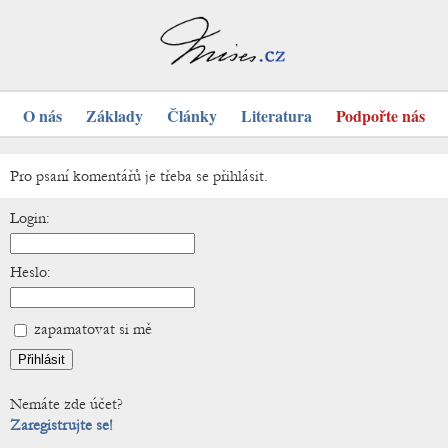
O nás
Základy
Články
Literatura
Podpořte nás
Pro psaní komentářů je třeba se přihlásit.
Login:
Heslo:
zapamatovat si mě
Nemáte zde účet?
Zaregistrujte se!