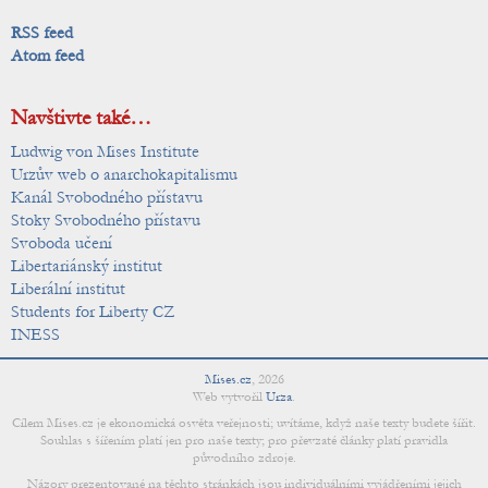
RSS feed
Atom feed
Navštivte také…
Ludwig von Mises Institute
Urzův web o anarchokapitalismu
Kanál Svobodného přístavu
Stoky Svobodného přístavu
Svoboda učení
Libertariánský institut
Liberální institut
Students for Liberty CZ
INESS
Mises.cz
,
2026
Web vytvořil
Urza
.
Cílem Mises.cz je ekonomická osvěta veřejnosti; uvítáme, když naše texty budete šířit.
Souhlas s šířením platí jen pro naše texty; pro převzaté články platí pravidla
původního zdroje.
Názory prezentované na těchto stránkách jsou individuálními vyjádřeními jejich