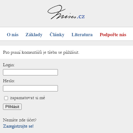
O nás
Základy
Články
Literatura
Podpořte nás
Pro psaní komentářů je třeba se přihlásit.
Login:
Heslo:
zapamatovat si mě
Nemáte zde účet?
Zaregistrujte se!