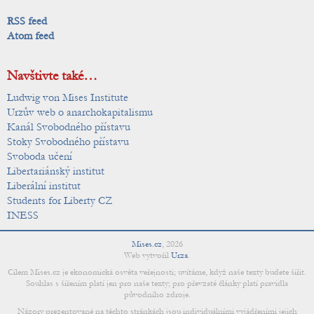
RSS feed
Atom feed
Navštivte také…
Ludwig von Mises Institute
Urzův web o anarchokapitalismu
Kanál Svobodného přístavu
Stoky Svobodného přístavu
Svoboda učení
Libertariánský institut
Liberální institut
Students for Liberty CZ
INESS
Mises.cz
,
2026
Web vytvořil
Urza
.
Cílem Mises.cz je ekonomická osvěta veřejnosti; uvítáme, když naše texty budete šířit.
Souhlas s šířením platí jen pro naše texty; pro převzaté články platí pravidla
původního zdroje.
Názory prezentované na těchto stránkách jsou individuálními vyjádřeními jejich