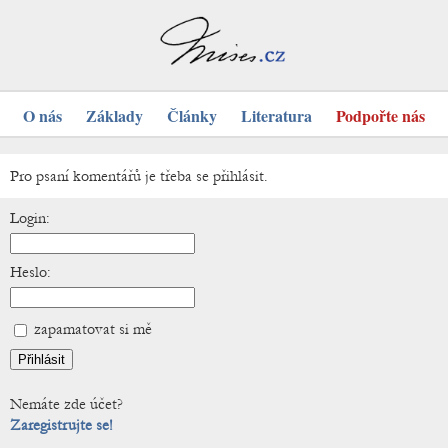
O nás
Základy
Články
Literatura
Podpořte nás
Pro psaní komentářů je třeba se přihlásit.
Login:
Heslo:
zapamatovat si mě
Nemáte zde účet?
Zaregistrujte se!