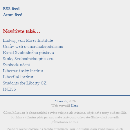
RSS feed
Atom feed
Navštivte také…
Ludwig von Mises Institute
Urzův web o anarchokapitalismu
Kanál Svobodného přístavu
Stoky Svobodného přístavu
Svoboda učení
Libertariánský institut
Liberální institut
Students for Liberty CZ
INESS
Mises.cz
,
2026
Web vytvořil
Urza
.
Cílem Mises.cz je ekonomická osvěta veřejnosti; uvítáme, když naše texty budete šířit.
Souhlas s šířením platí jen pro naše texty; pro převzaté články platí pravidla
původního zdroje.
Názory prezentované na těchto stránkách jsou individuálními vyjádřeními jejich