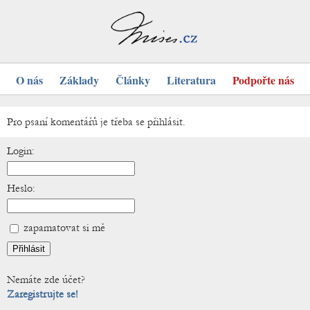
O nás
Základy
Články
Literatura
Podpořte nás
Pro psaní komentářů je třeba se přihlásit.
Login:
Heslo:
zapamatovat si mě
Nemáte zde účet?
Zaregistrujte se!