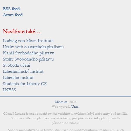
RSS feed
Atom feed
Navštivte také…
Ludwig von Mises Institute
Urzův web o anarchokapitalismu
Kanál Svobodného přístavu
Stoky Svobodného přístavu
Svoboda učení
Libertariánský institut
Liberální institut
Students for Liberty CZ
INESS
Mises.cz
,
2026
Web vytvořil
Urza
.
Cílem Mises.cz je ekonomická osvěta veřejnosti; uvítáme, když naše texty budete šířit.
Souhlas s šířením platí jen pro naše texty; pro převzaté články platí pravidla
původního zdroje.
Názory prezentované na těchto stránkách jsou individuálními vyjádřeními jejich