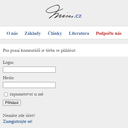
O nás
Základy
Články
Literatura
Podpořte nás
Pro psaní komentářů je třeba se přihlásit.
Login:
Heslo:
zapamatovat si mě
Nemáte zde účet?
Zaregistrujte se!