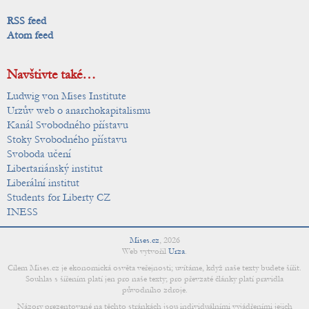
RSS feed
Atom feed
Navštivte také…
Ludwig von Mises Institute
Urzův web o anarchokapitalismu
Kanál Svobodného přístavu
Stoky Svobodného přístavu
Svoboda učení
Libertariánský institut
Liberální institut
Students for Liberty CZ
INESS
Mises.cz
,
2026
Web vytvořil
Urza
.
Cílem Mises.cz je ekonomická osvěta veřejnosti; uvítáme, když naše texty budete šířit.
Souhlas s šířením platí jen pro naše texty; pro převzaté články platí pravidla
původního zdroje.
Názory prezentované na těchto stránkách jsou individuálními vyjádřeními jejich