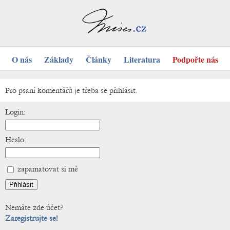
O nás
Základy
Články
Literatura
Podpořte nás
Pro psaní komentářů je třeba se přihlásit.
Login:
Heslo:
zapamatovat si mě
Nemáte zde účet?
Zaregistrujte se!