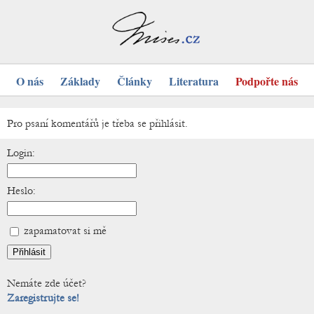
O nás
Základy
Články
Literatura
Podpořte nás
Pro psaní komentářů je třeba se přihlásit.
Login:
Heslo:
zapamatovat si mě
Nemáte zde účet?
Zaregistrujte se!