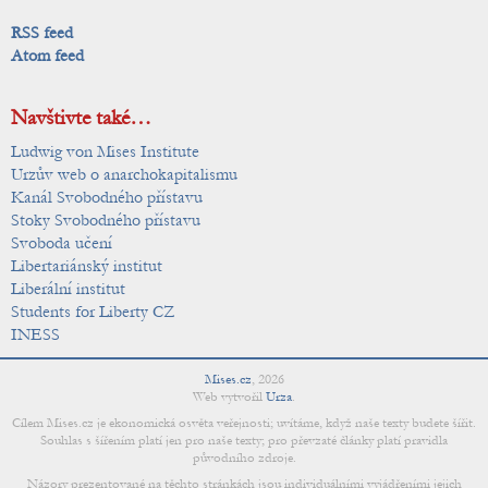
RSS feed
Atom feed
Navštivte také…
Ludwig von Mises Institute
Urzův web o anarchokapitalismu
Kanál Svobodného přístavu
Stoky Svobodného přístavu
Svoboda učení
Libertariánský institut
Liberální institut
Students for Liberty CZ
INESS
Mises.cz
,
2026
Web vytvořil
Urza
.
Cílem Mises.cz je ekonomická osvěta veřejnosti; uvítáme, když naše texty budete šířit.
Souhlas s šířením platí jen pro naše texty; pro převzaté články platí pravidla
původního zdroje.
Názory prezentované na těchto stránkách jsou individuálními vyjádřeními jejich