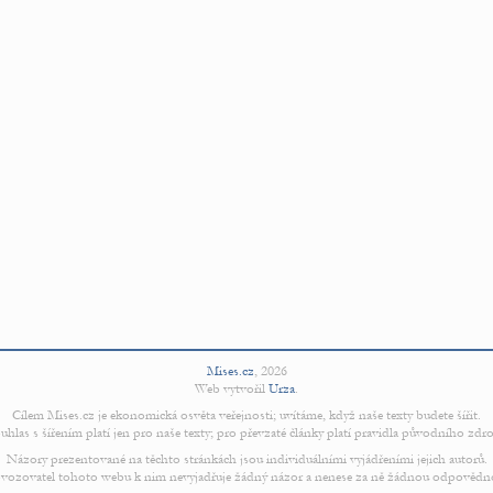
Mises.cz
,
2026
Web vytvořil
Urza
.
Cílem Mises.cz je ekonomická osvěta veřejnosti; uvítáme, když naše texty budete šířit.
uhlas s šířením platí jen pro naše texty; pro převzaté články platí pravidla původního zdro
Názory prezentované na těchto stránkách jsou individuálními vyjádřeními jejich autorů.
vozovatel tohoto webu k nim nevyjadřuje žádný názor a nenese za ně žádnou odpovědn