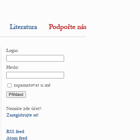
Literatura
Podpořte nás
Login:
Heslo:
zapamatovat si mě
Nemáte zde účet?
Zaregistrujte se!
RSS feed
Atom feed