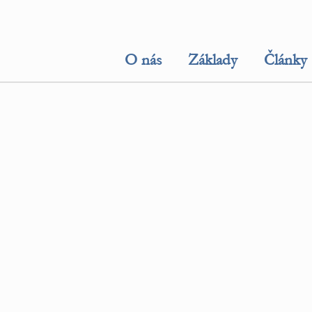
O nás
Základy
Články