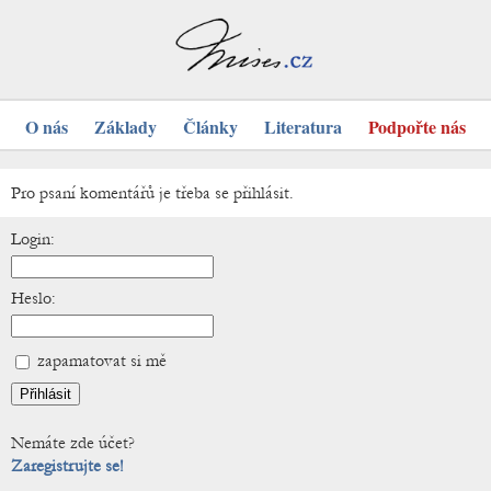
O nás
Základy
Články
Literatura
Podpořte nás
Pro psaní komentářů je třeba se přihlásit.
Login:
Heslo:
zapamatovat si mě
Nemáte zde účet?
Zaregistrujte se!