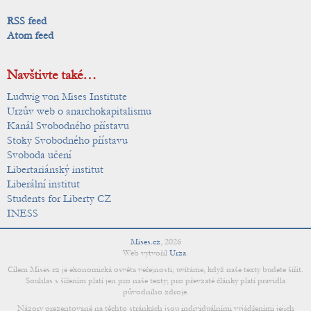
RSS feed
Atom feed
Navštivte také…
Ludwig von Mises Institute
Urzův web o anarchokapitalismu
Kanál Svobodného přístavu
Stoky Svobodného přístavu
Svoboda učení
Libertariánský institut
Liberální institut
Students for Liberty CZ
INESS
Mises.cz
,
2026
Web vytvořil
Urza
.
Cílem Mises.cz je ekonomická osvěta veřejnosti; uvítáme, když naše texty budete šířit.
Souhlas s šířením platí jen pro naše texty; pro převzaté články platí pravidla
původního zdroje.
Názory prezentované na těchto stránkách jsou individuálními vyjádřeními jejich