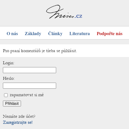
O nás
Základy
Články
Literatura
Podpořte nás
Pro psaní komentářů je třeba se přihlásit.
Login:
Heslo:
zapamatovat si mě
Nemáte zde účet?
Zaregistrujte se!