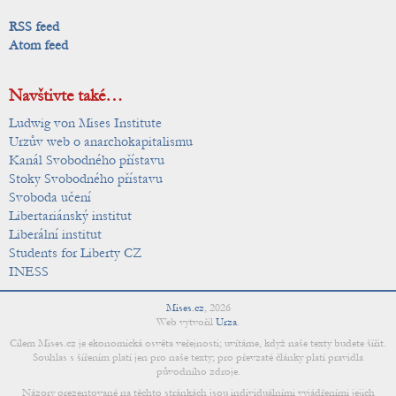
RSS feed
Atom feed
Navštivte také…
Ludwig von Mises Institute
Urzův web o anarchokapitalismu
Kanál Svobodného přístavu
Stoky Svobodného přístavu
Svoboda učení
Libertariánský institut
Liberální institut
Students for Liberty CZ
INESS
Mises.cz
,
2026
Web vytvořil
Urza
.
Cílem Mises.cz je ekonomická osvěta veřejnosti; uvítáme, když naše texty budete šířit.
Souhlas s šířením platí jen pro naše texty; pro převzaté články platí pravidla
původního zdroje.
Názory prezentované na těchto stránkách jsou individuálními vyjádřeními jejich