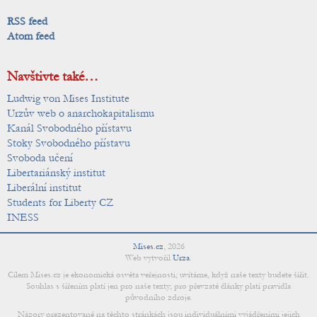
RSS feed
Atom feed
Navštivte také…
Ludwig von Mises Institute
Urzův web o anarchokapitalismu
Kanál Svobodného přístavu
Stoky Svobodného přístavu
Svoboda učení
Libertariánský institut
Liberální institut
Students for Liberty CZ
INESS
Mises.cz
,
2026
Web vytvořil
Urza
.
Cílem Mises.cz je ekonomická osvěta veřejnosti; uvítáme, když naše texty budete šířit.
Souhlas s šířením platí jen pro naše texty; pro převzaté články platí pravidla
původního zdroje.
Názory prezentované na těchto stránkách jsou individuálními vyjádřeními jejich