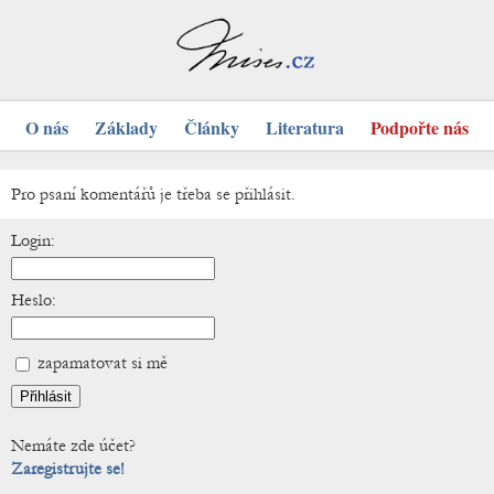
O nás
Základy
Články
Literatura
Podpořte nás
Pro psaní komentářů je třeba se přihlásit.
Login:
Heslo:
zapamatovat si mě
Nemáte zde účet?
Zaregistrujte se!