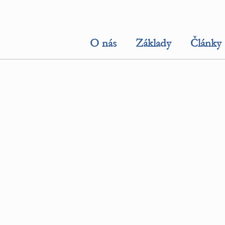
O nás
Základy
Články