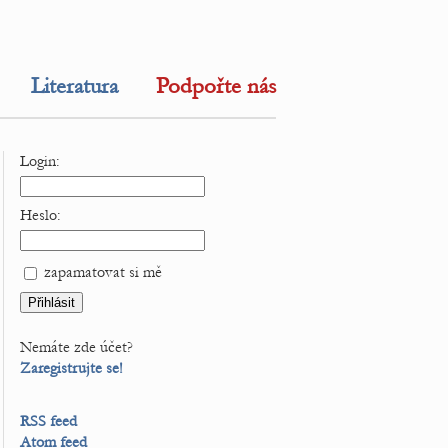
Literatura
Podpořte nás
Login:
Heslo:
zapamatovat si mě
Nemáte zde účet?
Zaregistrujte se!
RSS feed
Atom feed