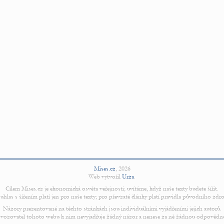
Mises.cz
,
2026
Web vytvořil
Urza
.
Cílem Mises.cz je ekonomická osvěta veřejnosti; uvítáme, když naše texty budete šířit.
uhlas s šířením platí jen pro naše texty; pro převzaté články platí pravidla původního zdro
Názory prezentované na těchto stránkách jsou individuálními vyjádřeními jejich autorů.
vozovatel tohoto webu k nim nevyjadřuje žádný názor a nenese za ně žádnou odpovědn