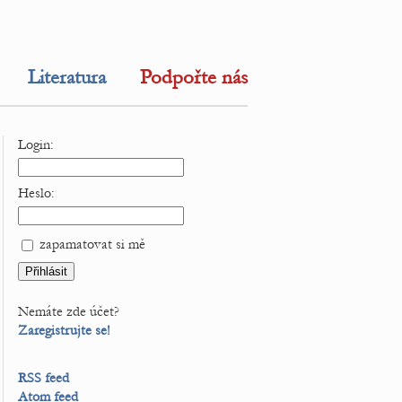
Literatura
Podpořte nás
Login:
Heslo:
zapamatovat si mě
Nemáte zde účet?
Zaregistrujte se!
RSS feed
Atom feed