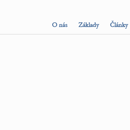
O nás
Základy
Články