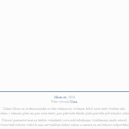
Mises.cz
,
2026
Web vytvořil
Urza
.
Cílem Mises.cz je ekonomická osvěta veřejnosti; uvítáme, když naše texty budete šířit.
uhlas s šířením platí jen pro naše texty; pro převzaté články platí pravidla původního zdro
Názory prezentované na těchto stránkách jsou individuálními vyjádřeními jejich autorů.
vozovatel tohoto webu k nim nevyjadřuje žádný názor a nenese za ně žádnou odpovědn