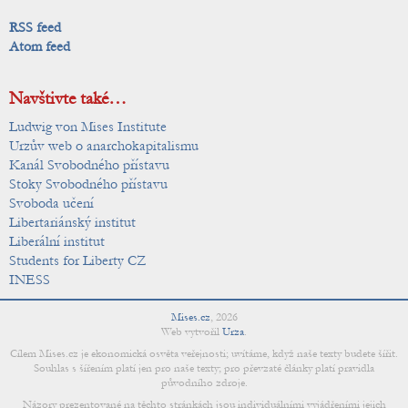
RSS feed
Atom feed
Navštivte také…
Ludwig von Mises Institute
Urzův web o anarchokapitalismu
Kanál Svobodného přístavu
Stoky Svobodného přístavu
Svoboda učení
Libertariánský institut
Liberální institut
Students for Liberty CZ
INESS
Mises.cz
,
2026
Web vytvořil
Urza
.
Cílem Mises.cz je ekonomická osvěta veřejnosti; uvítáme, když naše texty budete šířit.
Souhlas s šířením platí jen pro naše texty; pro převzaté články platí pravidla
původního zdroje.
Názory prezentované na těchto stránkách jsou individuálními vyjádřeními jejich