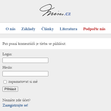
O nás
Základy
Články
Literatura
Podpořte nás
Pro psaní komentářů je třeba se přihlásit.
Login:
Heslo:
zapamatovat si mě
Nemáte zde účet?
Zaregistrujte se!